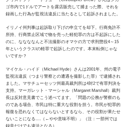
ゴ市内で1ドルでアートを露店販売して捕まった際、それを
録画した行為が監視法違反に当たるとして起訴されました。
イリノイ州判事は起訴取り下げの申立てを却下。行商免許不
所持、行商禁止区域で物を売った軽犯罪の方は不起訴にした
のに、ななななんと不法撮影のオマケの方で求刑懲役4～15
年というクラスIの軽罪で起訴したのです。本末転倒じゃな
いですか？
マイケル・ハイド（Michael Hyde）さんは2001年、州の電子
監視法違反（つまり警察との遭遇を撮影した罪）で逮捕され
ました。マサチューセッツ州最高裁判所は4対2で有罪判決を
支持。マーガレット・マーシャル（Margaret Marshall）裁判
長は反対意見書でこう述べてます。「問題の公務が警察のも
のである場合、市民は特に重大な役割を担う。市民が犯罪的
報復を恐れなくてはならないとするなら、その役割が果たせ
ないことになる….（←やや意味不明）」（注：一部州では
録音だけでも違法となる）