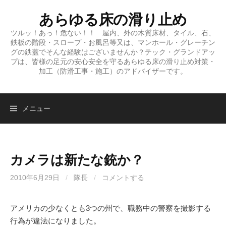
コ
あらゆる床の滑り止め
ン
テ
ツルッ！あっ！危ない！！ 屋内、外の木質床材、タイル、石、
鉄板の階段・スロープ・お風呂等又は、マンホール・グレーチン
ン
グの鉄蓋でそんな経験はございませんか？テック・グランドアッ
ツ
プは、皆様の足元の安心安全を守るあらゆる床の滑り止め対策・
へ
加工（防滑工事・施工）のアドバイザーです。
ス
キ
ッ
検
メニュー
プ
索:
カメラは新たな銃か？
2010年6月29日
/
隊長
/
コメントする
アメリカの少なくとも3つの州で、職務中の警察を撮影する
行為が違法になりました。