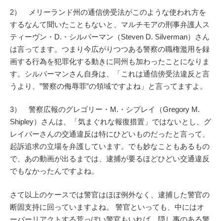
2） メリーランド州の通信傍受法がこのような使われ方を
するなんて聞いたこともないと、マルチモアの刑事弁護人ス
ティーヴン・D.・シルバーマン（Steven D. Silverman）さん
は言ってます。つまり今広がりつつある警察の職権濫用を録
画する行為を犯罪化する動きに同州も加わったことになりま
す。シルバーマンさん自身は、「これは通信傍受法違反と言
うより、”警察の侮辱罪”の領域ですよね」と言ってますよ。
3） 警察広報のグレゴリー・M.・シプレイ（Gregory M.
Shipley）さんは、「気まぐれな報復措置」ではないとし、グ
レイバーさんの交通違反は特にひどいものだったと言って、
起訴追求の立場を弁護しています。でも妙なこともあるもの
で、あの動画が出るまでは、逮捕が要るほどひどい交通違反
でもなかったんですよね。
さて以上のケースでは警官はほぼ例外なく、逮捕した警官の
断固支持に回っていますよね。 警官といっても、中にはオ
ーバーリアクトする荒っぽい警官もいれば、隠し事のある警