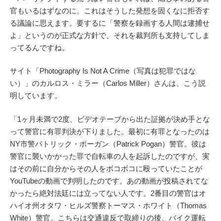
官もいるはずなのに。これはそうした発想を固くなに拒否す
る議論に思えます。要するに「警察を録画する人間は逮捕せ
よ」というのが正式な方針で、それを裁判所も支持してしま
ってるんですね。
サイト「Photography Is Not A Crime（写真は犯罪ではな
い）」のカルロス・ミラー（Carlos Miller）さんは、こう説
明しています。
「1ヶ月未満で2度、ビデオテープから出た証拠が決め手とな
って警官に有罪判決が下りました。最初に有罪となったのは
NY市警パトリック・ポーガン（Patrick Pogan）警官。彼は
警官に襲いかかった罪で自転車の人を起訴したのですが、実
はその前に自分からその人をボコボコに殴っていたことが
YouTubeの動画で判明したのです。あの動画が投稿されてな
かったら絶対法廷には立ってない人です。2番目の警官はオ
ハイオ州オタワ・ヒルズ警察トーマス・ホワイト（Thomas
White）警官。こちらは交通違反で取締りの後、バイク運転