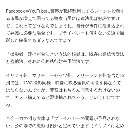
FacebookやYouTubeに警察が職権乱用してるシーンを投稿す
る市民が増えて困ってる警察当局には違法化は好評ですけ
ど、これってどうなんでしょうね。自分が事件に巻き込まれ
て弁護に必要な場合でも、プライバシーも何もない公道で撮
影した映像でもダメなんですよ？
「撮影者」逮捕が合法という法的根拠は、既存の通信傍受法
と盗聴法、それに公務執行妨害予防法です。
イリノイ州、マサチューセッツ州、メリーランド州を含む12
州では、TVの撮影同様、映像に映る全員の同意を得なくて
はならないんですが、警察はもちろん同意するわけないの
で、カメラ構えてると即逮捕されちゃう、というわけです
ね。
全会一致の州も大体は「プライバシーの問題が予見されな
い」公の場での撮影は例外と定めています（イリノイは定め