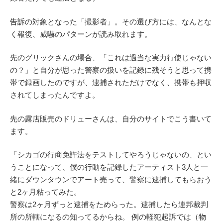
告訴の対象となった「撮影者」。その選び方には、なんとな
く報復、威嚇のパターンが読み取れます。
先のグリックさんの場合、「これは過当な実力行使じゃない
の？」と自分が思った警察の扱いを記録に残そうと思って携
帯で録画したのですが、逮捕されただけでなく、携帯も押収
されてしまったんですよ。
先の露店販売のドリューさんは、自分のサイトでこう書いて
ます。
「シカゴの行商免許法をテストしてやろうじゃないの、とい
うことになって、僕の行動を記録したアーティスト3人と一
緒にダウンタウンでアート売って、警察に逮捕してもらおう
と2ヶ月粘ってみた。
警察は2ヶ月ずっと逮捕をためらった。逮捕したら連邦裁判
所の所轄になるの知ってるからね。 例の軽犯起訴では（物