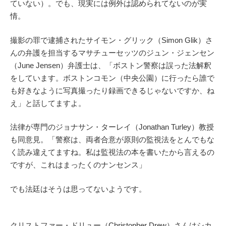
ていない）。でも、現実には例外は認められてないのが実
情。
撮影の罪で逮捕されたサイモン・グリック（Simon Glik）さ
んの弁護を担当するマサチューセッツのジュン・ジェンセン
（June Jensen）弁護士は、「ボストン警察は誤った法解釈
をしています。ボストンコモン（中央公園）に行ったら誰で
も好きなように写真撮ったり録画できるじゃないですか、ね
え」と話してますよ。
法律が専門のジョナサン・ターレイ（Jonathan Turley）教授
も同意見。「警察は、両者合意が原則の監視法をとんでもな
く読み違えてますね。私は監視法の本を書いたから言えるの
ですが、これはまったくのナンセンス」
でも法廷はそうは思ってないようです。
クリストファー・ドリュー（Christopher Drew）さんはシカ