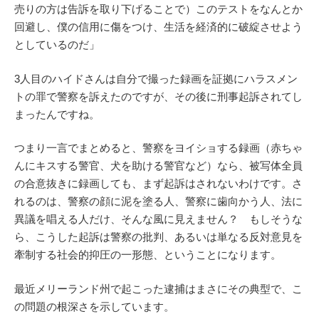
売りの方は告訴を取り下げることで）このテストをなんとか
回避し、僕の信用に傷をつけ、生活を経済的に破綻させよう
としているのだ」
3人目のハイドさんは自分で撮った録画を証拠にハラスメン
トの罪で警察を訴えたのですが、その後に刑事起訴されてし
まったんですね。
つまり一言でまとめると、警察をヨイショする録画（赤ちゃ
んにキスする警官、犬を助ける警官など）なら、被写体全員
の合意抜きに録画しても、まず起訴はされないわけです。さ
れるのは、警察の顔に泥を塗る人、警察に歯向かう人、法に
異議を唱える人だけ、そんな風に見えません？ もしそうな
ら、こうした起訴は警察の批判、あるいは単なる反対意見を
牽制する社会的抑圧の一形態、ということになります。
最近メリーランド州で起こった逮捕はまさにその典型で、こ
の問題の根深さを示しています。