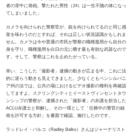
者の背中に発砲。撃たれた男性（24）は一生不随の体になっ
てしまいました」
カメラを向けられた警察官が、銃を向けられてるのと同じ感
覚を味わうのだとすれば、それは正しい状況認識かもしれま
せん。カメラは今や普通の市民が警察の職権濫用から自分の
身を守り、職権濫用を白日の元に晒す最も有効な武器なので
す。そして、警察はこれを止めたがっている。
幸い、こうした「撮影者」逮捕の動きが広まる中、これに法
的に逆らう動きも見えてきました。少なくともペンシルバニ
ア州の法では、公共の場におけるビデオ撮影の権利を再確認
してますよ。スクリングシティとイーストヴィンセントタウ
ンシップの警察が、逮捕された「撮影者」の弁護を担当した
ACLU弁護士と和解し、その一環として「任務中の警官の録
画を許可する方針」を書面で確認、施行したのです。
ラッドレイ・バルコ（Radley Balko）さんはジャーナリスト