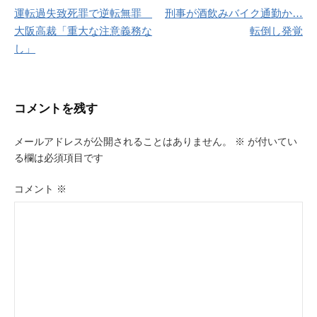
運転過失致死罪で逆転無罪
刑事が酒飲みバイク通勤か…
稿
大阪高裁「重大な注意義務な
転倒し発覚
ナ
し」
ビ
ゲ
コメントを残す
ー
メールアドレスが公開されることはありません。
※
が付いてい
シ
る欄は必須項目です
ョ
コメント
※
ン