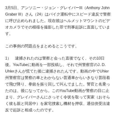
3月5日、アンソニー・ジョン・グレイバーIII（Anthony John
Graber III）さん（24）はバイク運転中にスピード違反で警察
に呼び止められました。現在彼はヘルメットマウントのビデ
オカメラでその模様を撮影した罪で刑事起訴に直面していま
す。
この事例の問題点をまとめるとこうです。
1） 逮捕されたのは警察と会った直後でなく、その10日
後。YouTubeに動画を一部投稿し、それで州警察官のJ. D.
Uhlerさんが慌てた後に逮捕されたんです。動画の中でUhler
州警察官は警察の車とわからない普通車からいきなり普段着
で飛び降り、拳銃を振り回して叫んでました。警官と名乗っ
たのは、後になってから。このYouTube動画が警察の目に止
まり、グレイバーさんにさっそく令状を取って実家（おそら
く彼も親と同居中）を家宅捜索し機材を押収、通信傍受法違
反で起訴と相成ったのです。